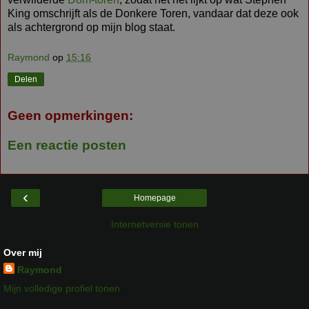
King omschrijft als de Donkere Toren, vandaar dat deze ook
als achtergrond op mijn blog staat.
Raymond
op
15:16
Delen
Geen opmerkingen:
Een reactie posten
‹
Homepage
Internetversie tonen
Over mij
Raymond
Mijn volledige profiel tonen