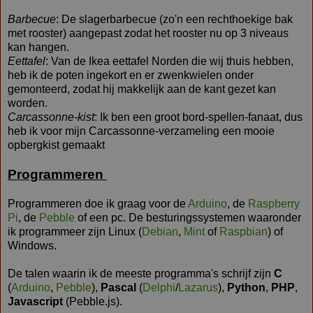
Barbecue
: De slagerbarbecue (zo'n een rechthoekige bak
met rooster) aangepast zodat het rooster nu op 3 niveaus
kan hangen.
Eettafel
: Van de Ikea eettafel Norden die wij thuis hebben,
heb ik de poten ingekort en er zwenkwielen onder
gemonteerd, zodat hij makkelijk aan de kant gezet kan
worden.
Carcassonne-kist
: Ik ben een groot bord-spellen-fanaat, dus
heb ik voor mijn Carcassonne-verzameling een mooie
opbergkist gemaakt
Programmeren
Programmeren doe ik graag voor de
Arduino
, de
Raspberry
Pi
, de
Pebble
of een pc. De besturingssystemen waaronder
ik programmeer zijn Linux (
Debian
,
Mint
of
Raspbian
) of
Windows.
De talen waarin ik de meeste programma's schrijf zijn
C
(
Arduino
,
Pebble
),
Pascal
(
Delphi
/
Lazarus
),
Python
,
PHP
,
Javascript
(Pebble.js).