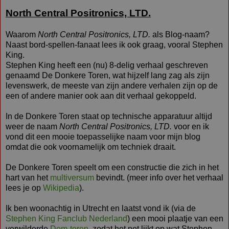
North Central Positronics, LTD.
Waarom
North Central Positronics, LTD.
als Blog-naam?
Naast bord-spellen-fanaat lees ik ook graag, vooral Stephen
King.
Stephen King heeft een (nu) 8-delig verhaal geschreven
genaamd De Donkere Toren, wat hijzelf lang zag als zijn
levenswerk, de meeste van zijn andere verhalen zijn op de
een of andere manier ook aan dit verhaal gekoppeld.
In de Donkere Toren staat op technische apparatuur altijd
weer de naam
North Central Positronics, LTD.
voor en ik
vond dit een mooie toepasselijke naam voor mijn blog
omdat die ook voornamelijk om techniek draait.
De Donkere Toren speelt om een constructie die zich in het
hart van het
multiversum
bevindt. (meer info over het verhaal
lees je op
Wikipedia
).
Ik ben woonachtig in Utrecht en laatst vond ik (via de
Stephen King Fanclub Nederland
) een mooi plaatje van een
verwilderde
Dom-toren
, zodat het net lijkt op wat Stephen