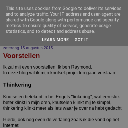
This site uses cookies from Google to deliver its services
North Central
and to analyze traffic. Your IP address and user-agent are
shared with Google along with performance and security
Positronics, LTD.
metrics to ensure quality of service, generate usage
statistics, and to detect and address abuse.
LEARN MORE
GOT IT
zaterdag 15 augustus 2015
Voorstellen
Ik zal mij even voorstellen. Ik ben Raymond.
In deze blog wil ik mijn knutsel-projecten gaan verslaan.
Thinkering
Knutselen betekent in het Engels "tinkering", wat een stuk
beter klinkt in mijn oren, knutselen klinkt mij te simpel,
thinkering klinkt meer als iets waar je over na hebt gedacht.
Hierbij ook nog even de vertaling zoals ik die vond op het
internet: